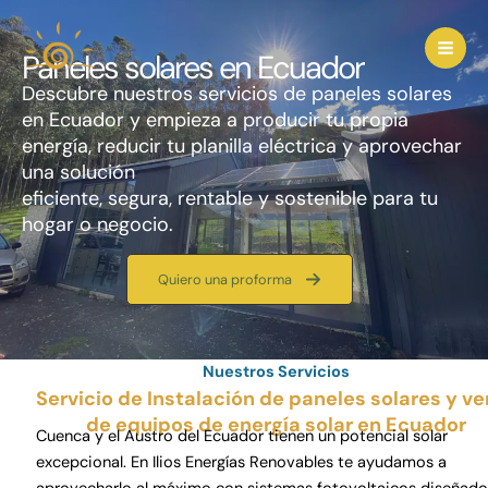
Ir
al
Paneles solares en Ecuador
contenido
Descubre nuestros servicios de paneles solares
en Ecuador y empieza a producir tu propia
energía, reducir tu planilla eléctrica y aprovechar
una solución
eficiente, segura, rentable y sostenible para tu
hogar o negocio.
Quiero una proforma
Nuestros Servicios
Servicio de Instalación de paneles solares y ve
de equipos de energía solar en Ecuador
Cuenca y el Austro del Ecuador tienen un potencial solar
excepcional. En Ilios Energías Renovables te ayudamos a